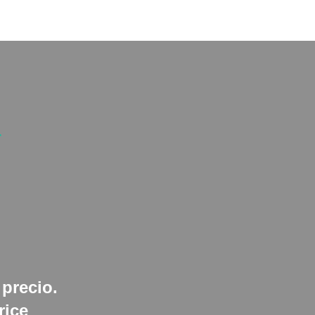
r
 precio.
rice