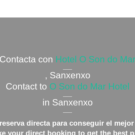
Contacta con
Hotel O Son do Ma
, Sanxenxo
Contact to
O Son do Mar Hotel
in Sanxenxo
reserva directa para conseguir el mejor
e your direct booking to get the best p