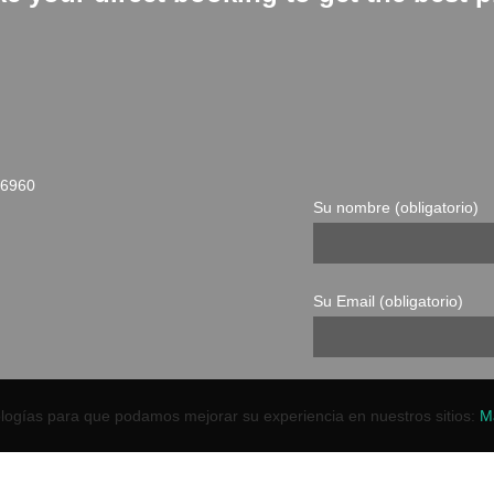
36960
Su nombre (obligatorio)
Su Email (obligatorio)
Asunto
nologías para que podamos mejorar su experiencia en nuestros sitios:
M
uera de ese horario, el
Su mensaje