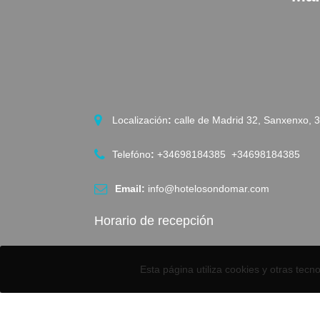
Localización
:
calle de Madrid 32, Sanxenxo, 
Telefóno
:
+34698184385 +34698184385
Email:
info@hotelosondomar.com
Horario de recepción
Salidas 12:00 (13h bajo disposición)
Esta página utiliza cookies y otras tec
Entradas: a partir de las 15H.
El check in presencial se realiza de 15 a 20H. F
check in se realizará, íntegramente, online.