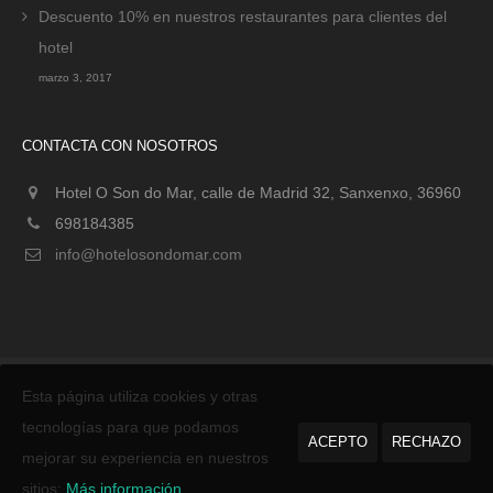
Descuento 10% en nuestros restaurantes para clientes del
hotel
marzo 3, 2017
CONTACTA CON NOSOTROS
Hotel O Son do Mar, calle de Madrid 32, Sanxenxo, 36960
698184385
info@hotelosondomar.com
Esta página utiliza cookies y otras
tecnologías para que podamos
ACEPTO
RECHAZO
Enamorados
de Sanxenxo.
mejorar su experiencia en nuestros
HOTEL O SON DO MAR – SANXENXO – PLAYA PANADEIRA POWERED BY
sitios:
Más información.
UNITED THEMES™