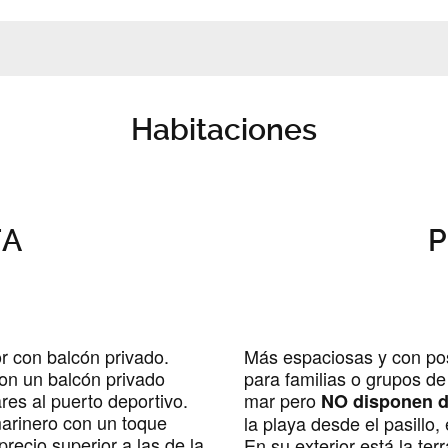
Habitaciones
TA
P
or con balcón privado.
Más espaciosas y con pos
on un balcón privado
para familias o grupos de
res al puerto deportivo.
mar pero
NO disponen d
arinero con un toque
la playa desde el pasillo,
precio superior a las de la
En su exterior está la ter