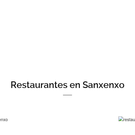
fruta de la mejor gastronomía en la pl
No querrás marcharte
Restaurantes en Sanxenxo