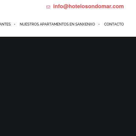
info@hotelosondomar.com
698184385 Calle de Madrid 32, Sanxenxo
ANTES
NUESTROS APARTAMENTOS EN SANXENXO
CONTACTO