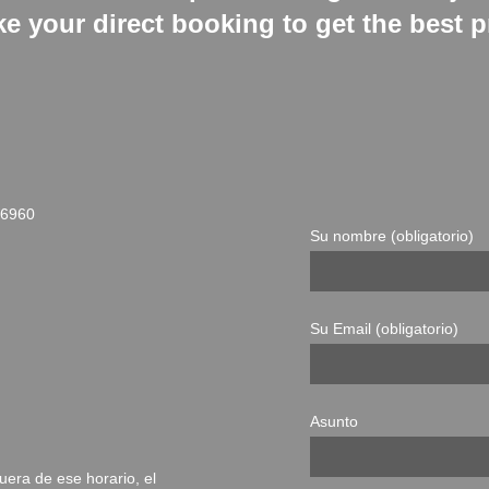
e your direct booking to get the best p
36960
Su nombre (obligatorio)
Su Email (obligatorio)
Asunto
uera de ese horario, el