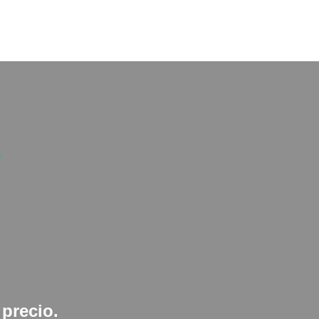
r
 precio.