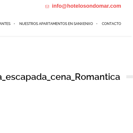
info@hotelosondomar.com
698184385 Calle de Madrid 32, Sanxenxo
ANTES
NUESTROS APARTAMENTOS EN SANXENXO
CONTACTO
a_escapada_cena_Romantica