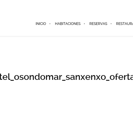
INICIO
HABITACIONES
RESERVAS
RESTAUR
tel_osondomar_sanxenxo_ofert