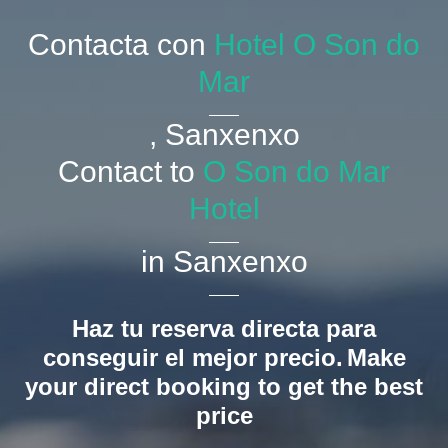
Contacta con
Hotel O Son do
Mar
, Sanxenxo
Contact to
O Son do Mar
Hotel
in Sanxenxo
Haz tu reserva directa para
conseguir el mejor precio.
Make
your direct booking to get the best
price