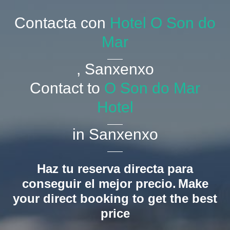
Contacta con
Hotel O Son do
Mar
, Sanxenxo
Contact to
O Son do Mar
Hotel
in Sanxenxo
Haz tu reserva directa para
conseguir el mejor precio.
Make
your direct booking to get the best
price