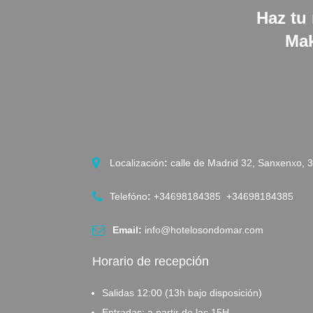
Haz tu 
Mak
Localización
:
calle de Madrid 32, Sanxenxo, 
Telefóno
:
+34698184385 +34698184385
Email:
info@hotelosondomar.com
Horario de recepción
Salidas 12:00 (13h bajo disposición)
Entradas: a partir de las 15H.