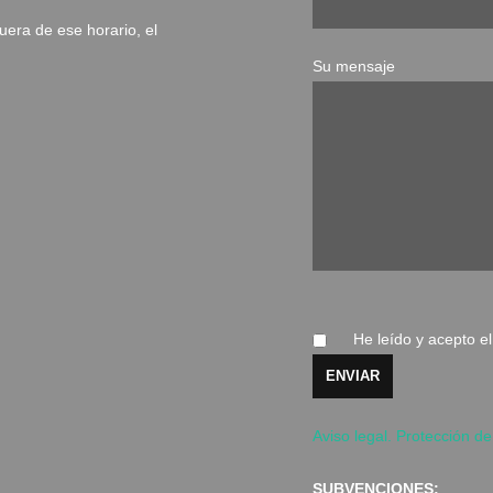
uera de ese horario, el
Su mensaje
He leído y acepto e
Aviso legal. Protección de
SUBVENCIONES: