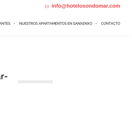
info@hotelosondomar.com
698184385 Calle de Madrid 32, Sanxenxo
ANTES
NUESTROS APARTAMENTOS EN SANXENXO
CONTACTO
r-