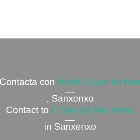
Contacta con
Hotel O Son do Ma
, Sanxenxo
Contact to
O Son do Mar Hotel
in Sanxenxo