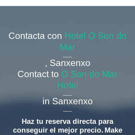
Contacta con
Hotel O Son do
Mar
, Sanxenxo
Contact to
O Son do Mar
Hotel
in Sanxenxo
Haz tu reserva directa para
conseguir el mejor precio.
Make