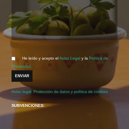
He leído y acepto el
Aviso Legal
y la
Política de
Privacidad
.
Aviso legal. Protección de datos y política de cookies.
SUBVENCIONES: