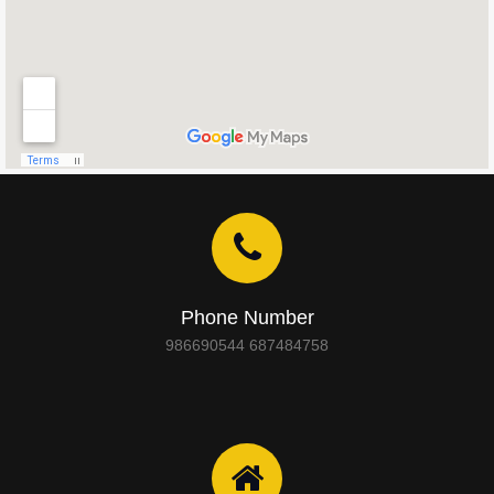
Phone Number
986690544 687484758