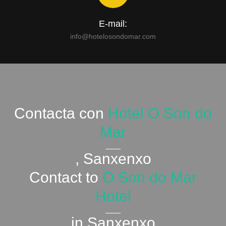
E-mail:
info@hotelosondomar.com
Contacta con
Hotel O Son do
Mar
, Sanxenxo
Contact to
O Son do Mar
Hotel
in Sanxenxo