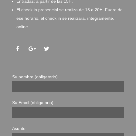
Entradas: a partir de las 15H.
El check in presencial se realiza de 15 a 20H. Fuera de
ese horario, el check in se realizará, íntegramente,
online.
Su nombre (obligatorio)
Su Email (obligatorio)
Asunto