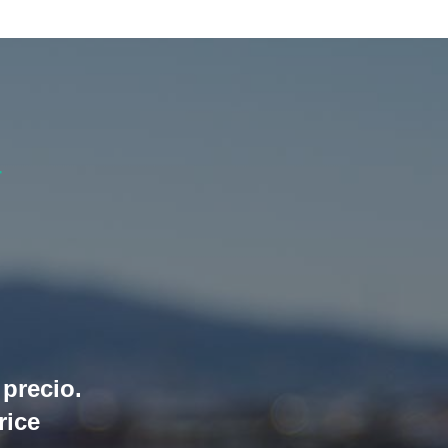
r
 precio.
rice