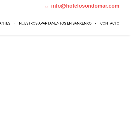
info@hotelosondomar.com
698184385 Calle de Madrid 32, Sanxenxo
ANTES
NUESTROS APARTAMENTOS EN SANXENXO
CONTACTO