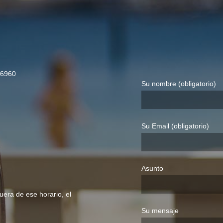
36960
Su nombre (obligatorio)
Su Email (obligatorio)
Asunto
uera de ese horario, el
Su mensaje