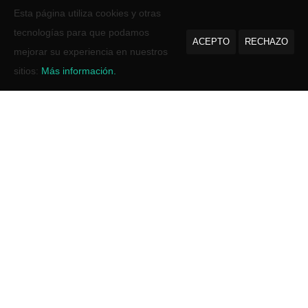
Esta página utiliza cookies y otras
tecnologías para que podamos
ACEPTO
RECHAZO
mejorar su experiencia en nuestros
sitios:
Más información.
Inicio
Habitaciones
Reservas
Restaurantes