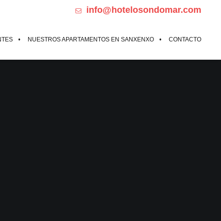
info@hotelosondomar.com
698184385 Calle de Madrid 32, Sanxenxo
NTES
NUESTROS APARTAMENTOS EN SANXENXO
CONTACTO